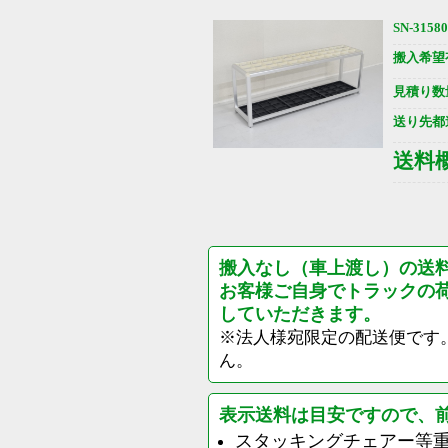
SN-31580
搬入希望
見積り数
送り先都
送料
搬入なし（車上渡し）の送
お客様ご自身でトラックの
していただきます。
※法人様宛限定の配送便です
ん。
表示送料は目安ですので、
スタッキングチェアー等