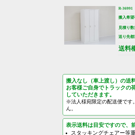
R-36991
搬入希望
見積り数
送り先都
送料
搬入なし（車上渡し）の送
お客様ご自身でトラックの
していただきます。
※法人様宛限定の配送便です
ん。
表示送料は目安ですので、
スタッキングチェアー等