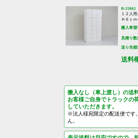
R-35862
１２人用
Ｈ６ｃｍ
搬入希望
見積り数
送り先都
送料
搬入なし（車上渡し）の送
お客様ご自身でトラックの
していただきます。
※法人様宛限定の配送便です
ん。
表示送料は目安ですので、