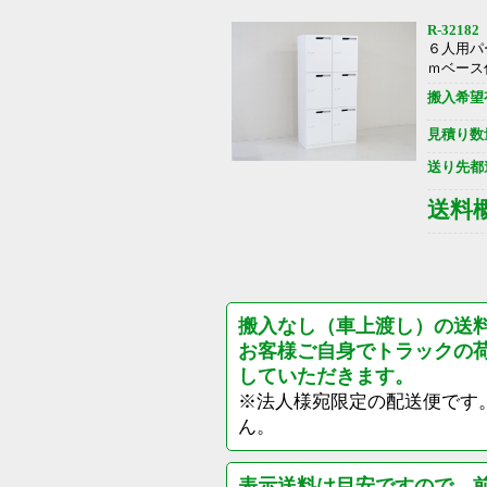
R-32182
６人用パ
ｍベース
搬入希望
見積り数
送り先都
送料
搬入なし（車上渡し）の送
お客様ご自身でトラックの
していただきます。
※法人様宛限定の配送便です
ん。
表示送料は目安ですので、