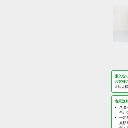
搬入な
お客様
※法人
表示送
スタ
合が
一定
見積
だく