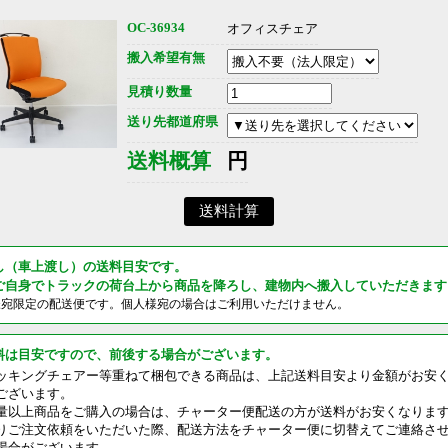
OC-36934
オフィスチェア
搬入希望有無
見積り数量
送り先都道府県
送料概算
円
し（車上渡し）の送料目安です。
ご自身でトラックの荷台上から商品を降ろし、建物内へ搬入していただきます
様宛限定の配送便です。個人様宛の場合はご利用いただけません。
料は目安ですので、前後する場合がございます。
ッキングチェアー等重ねて梱包できる商品は、上記送料目安より金額がお安
ございます。
量以上商品をご購入の場合は、チャーター便配送の方が送料がお安くなりま
りご注文依頼をいただいた際、配送方法をチャーター便に切替えてご連絡さ
場合がございます。