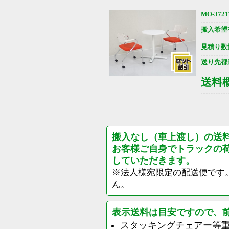
MO-3721
搬入希望
見積り数
送り先都
送料
搬入なし（車上渡し）の送
お客様ご自身でトラックの
していただきます。
※法人様宛限定の配送便です
ん。
表示送料は目安ですので、
スタッキングチェアー等