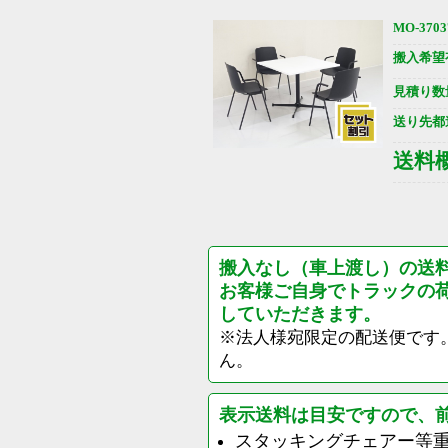
MO-3703
搬入希望
見積り数
送り先都
送料
搬入なし（車上渡し）の送
お客様ご自身でトラックの
していただきます。
※法人様宛限定の配送便です
ん。
表示送料は目安ですので、
スタッキングチェアー等