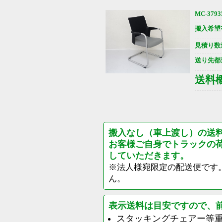
MC-3793
搬入希望
見積り数
送り先都
送料
搬入なし（車上渡し）の送
お客様ご自身でトラックの
していただきます。
※法人様宛限定の配送便です
ん。
表示送料は目安ですので、
スタッキングチェアー等