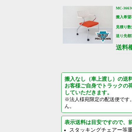
MC-3663
搬入希望
見積り数
送り先都
送料
搬入なし（車上渡し）の送
お客様ご自身でトラックの
していただきます。
※法人様宛限定の配送便です
ん。
表示送料は目安ですので、
スタッキングチェアー等