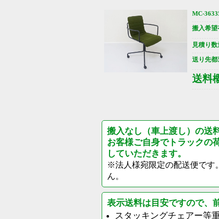
MC-3633
搬入希望
見積り数
送り先都
送料
搬入なし（車上渡し）の送
お客様ご自身でトラックの
していただきます。
※法人様宛限定の配送便です
ん。
表示送料は目安ですので、
スタッキングチェアー等