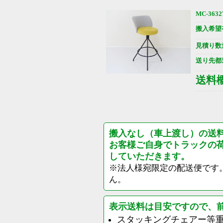
MC-3632
搬入希望
見積り数
送り先都
送料
搬入なし（車上渡し）の送
お客様ご自身でトラックの
していただきます。
※法人様宛限定の配送便です
ん。
表示送料は目安ですので、
スタッキングチェアー等