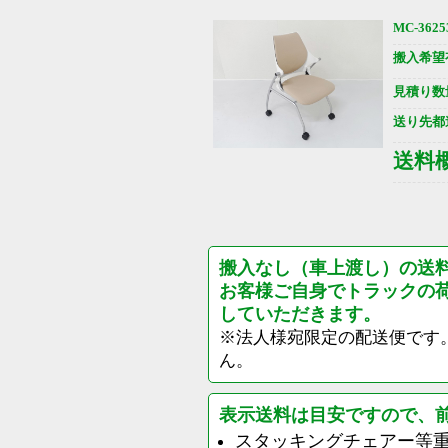
MC-3625
搬入希望
見積り数
送り先都
送料
搬入なし（車上渡し）の送
お客様ご自身でトラックの
していただきます。
※法人様宛限定の配送便です
ん。
表示送料は目安ですので、
スタッキングチェアー等