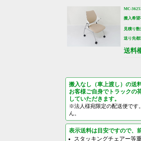
MC-3625
搬入希望
見積り数
送り先都
送料
搬入なし（車上渡し）の送
お客様ご自身でトラックの
していただきます。
※法人様宛限定の配送便です
ん。
表示送料は目安ですので、
スタッキングチェアー等