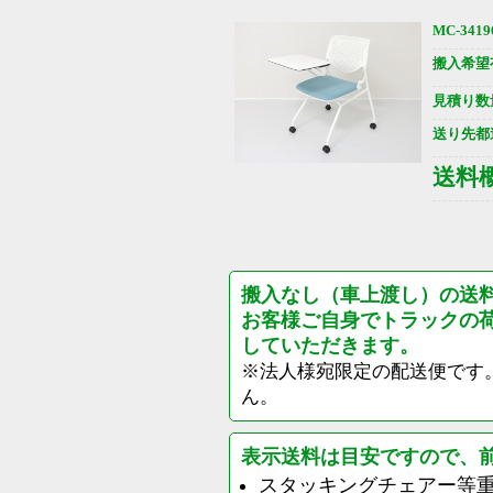
MC-3419
搬入希望
見積り数
送り先都
送料
搬入なし（車上渡し）の送
お客様ご自身でトラックの
していただきます。
※法人様宛限定の配送便です
ん。
表示送料は目安ですので、
スタッキングチェアー等