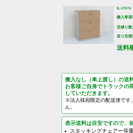
K-37676
搬入希望
見積り数
送り先都
送料
搬入なし（車上渡し）の送
お客様ご自身でトラックの
していただきます。
※法人様宛限定の配送便です
ん。
表示送料は目安ですので、
スタッキングチェアー等