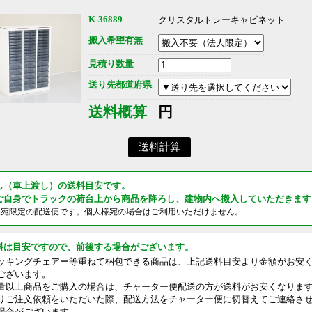
K-36889
クリスタルトレーキャビネット
搬入希望有無
見積り数量
送り先都道府県
送料概算
円
し（車上渡し）の送料目安です。
ご自身でトラックの荷台上から商品を降ろし、建物内へ搬入していただきます
様宛限定の配送便です。個人様宛の場合はご利用いただけません。
料は目安ですので、前後する場合がございます。
ッキングチェアー等重ねて梱包できる商品は、上記送料目安より金額がお安
ございます。
量以上商品をご購入の場合は、チャーター便配送の方が送料がお安くなりま
りご注文依頼をいただいた際、配送方法をチャーター便に切替えてご連絡さ
場合がございます。