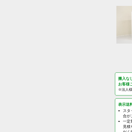
搬入な
お客様
※法人
表示送
スタ
合が
一定
見積
だく