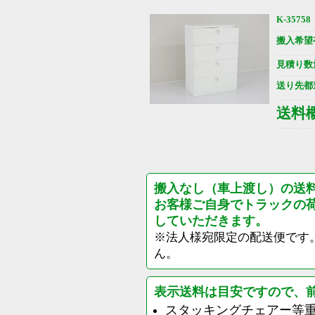
K-35758
搬入希望
見積り数
送り先都
送料
搬入なし（車上渡し）の送
お客様ご自身でトラックの
していただきます。
※法人様宛限定の配送便です
ん。
表示送料は目安ですので、
スタッキングチェアー等