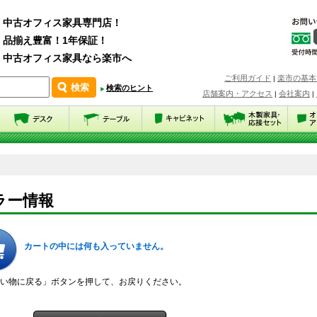
中古オフィス家具専門店！
品揃え豊富！1年保証！
中古オフィス家具なら楽市へ
ご利用ガイド
楽市の基本
|
検索のヒント
店舗案内・アクセス
会社案内
|
|
ラー情報
カートの中には何も入っていません。
い物に戻る」ボタンを押して、お戻りください。