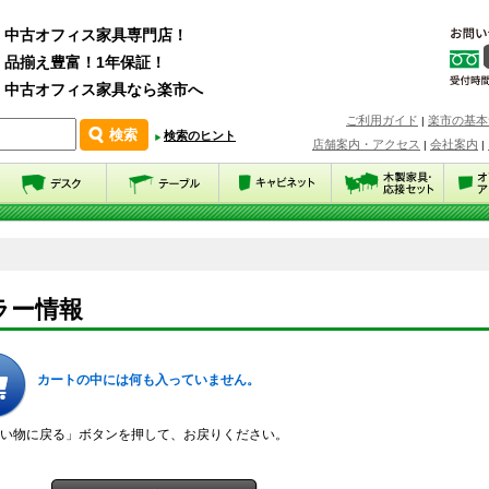
中古オフィス家具専門店！
品揃え豊富！1年保証！
中古オフィス家具なら楽市へ
ご利用ガイド
楽市の基本
|
検索のヒント
店舗案内・アクセス
会社案内
|
|
ラー情報
カートの中には何も入っていません。
い物に戻る」ボタンを押して、お戻りください。