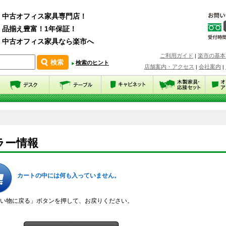
中古オフィス家具専門店！
品揃え豊富！1年保証！
中古オフィス家具なら楽市へ
ご利用ガイド
楽市の基本
|
検索のヒント
店舗案内・アクセス
会社案内
|
|
ラー情報
カートの中には何も入っていません。
い物に戻る」ボタンを押して、お戻りください。